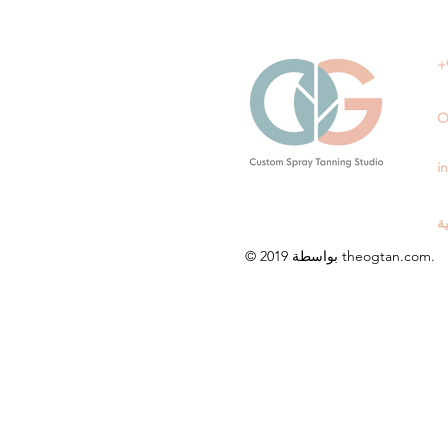
+
O
i
ة
© 2019 بواسطة theogtan.com.